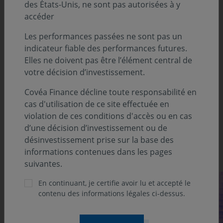
des États-Unis, ne sont pas autorisées à y
BUISSON
accéder
Actions Internationales par Vincent HADERER
Les performances passées ne sont pas un
Le regard de l'Analyste par Victor LABATE
indicateur fiable des performances futures.
Elles ne doivent pas être l’élément central de
Analyse Suivi Macroéconomique :
votre décision d’investissement.
États-Unis par Sébastien BERTHELOT
Covéa Finance décline toute responsabilité en
cas d'utilisation de ce site effectuée en
Europe par Jean-Louis MOURIER
violation de ces conditions d'accès ou en cas
Asie par Louis MARTIN
d’une décision d’investissement ou de
désinvestissement prise sur la base des
Découvrez notre suivi des marchés
informations contenues dans les pages
suivantes.
En continuant, je certifie avoir lu et accepté le
contenu des informations légales ci-dessus.