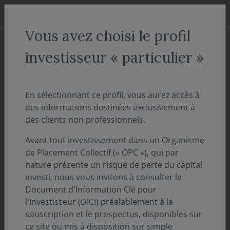
Aller au menu
Aller au contenu
Recher
Vous avez choisi le profil
ACCUEIL
Décryptages
investisseur « particulier »
"On Décrypte l'Hebdo" - Ruée
des entreprises sur le marché
En sélectionnant ce profil, vous aurez accès à
des informations destinées exclusivement à
du crédit en dollars !
des clients non professionnels.
Avant tout investissement dans un Organisme
08 avril 2024
PERSPECTIVES ÉCONOMIQUES ET FINANCIÈRES
de Placement Collectif (« OPC »), qui par
nature présente un risque de perte du capital
Temps de lecture :
14
min
investi, nous vous invitons à consulter le
Document d'Information Clé pour
Découvrez et téléchargez l'intégralité de notre
l'Investisseur (DICI) préalablement à la
suivi des marchés de la semaine - 08 avril
souscription et le prospectus, disponibles sur
2024
ce site ou mis à disposition sur simple