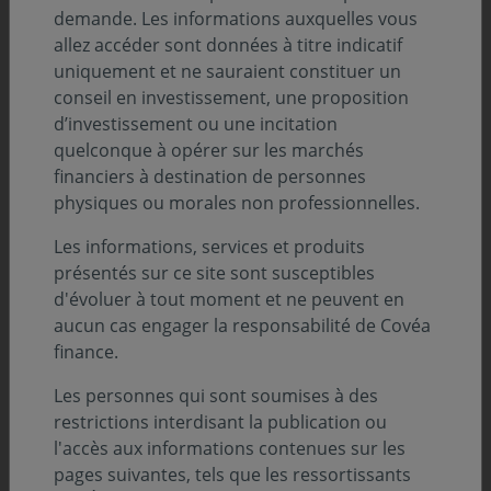
demande. Les informations auxquelles vous
allez accéder sont données à titre indicatif
uniquement et ne sauraient constituer un
conseil en investissement, une proposition
d’investissement ou une incitation
quelconque à opérer sur les marchés
financiers à destination de personnes
physiques ou morales non professionnelles.
Les informations, services et produits
présentés sur ce site sont susceptibles
d'évoluer à tout moment et ne peuvent en
Sommaire
aucun cas engager la responsabilité de Covéa
finance.
Analyse de l’évolution des marchés :
Les personnes qui sont soumises à des
restrictions interdisant la publication ou
Obligataire par Mathilde GAZIER
l'accès aux informations contenues sur les
pages suivantes, tels que les ressortissants
Actions Europe par Grégoire DU MESNIL DU