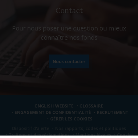
Contact
Pour nous poser une question ou mieux
connaître nos fonds
Nous contacter
ENGLISH WEBSITE
GLOSSAIRE
ENGAGEMENT DE CONFIDENTIALITÉ
RECRUTEMENT
GÉRER LES COOKIES
Dispositif d'alerte
Nos rapports, codes et politiques
Traitement des réclamations
Mentions légales
Cookies