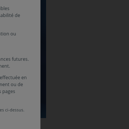
ibles
bilité de
ation ou
nces futures.
ment.
 effectuée en
ement ou de
s pages
les ci-dessus.