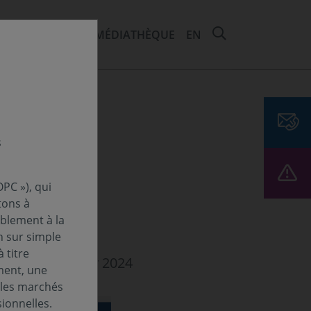
RECHERCHER 
EMENTS ET ESG
MÉDIATHÈQUE
EN
s
PC »), qui
tons à
ablement à la
n sur simple
 titre
aine - 19 février 2024
ment, une
 les marchés
ionnelles.