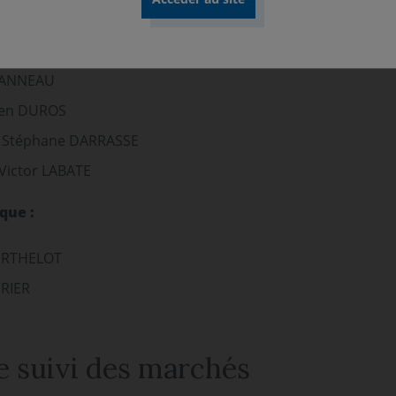
archés :
OUANNEAU
tien DUROS
ar Stéphane DARRASSE
 Victor LABATE
que :
BERTHELOT
URIER
 suivi des marchés