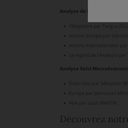
Analyse de l’évolution des m
Obligataire par Tanguy J
Actions Europe par Sébas
Actions Internationales p
Le regard de l'Analyste par
Analyse Suivi Macroéconomi
États-Unis par Sébastien 
Europe par Jean-Louis MO
Asie par Louis MARTIN
Découvrez notre