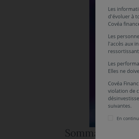
Les informati
d'évoluer à 
Covéa financ
Les personnes
l'accès aux i
ressortissant
Les performa
Elles ne doiv
Covéa Finance
violation de 
désinvestiss
suivantes.
En continua
Sommaire