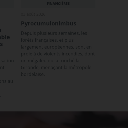
FINANCIÈRES
03 août 2026
Pyrocumulonimbus
u
Depuis plusieurs semaines, les
able
forêts françaises, et plus
s
largement européennes, sont en
proie à de violents incendies, dont
isation
un mégafeu qui a touché la
ont
Gironde, menaçant la métropole
bordelaise.
ons au
.