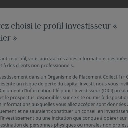
NOS FONDS
NOUS CONNAÎTRE
ACTUALITÉS
ENGAG
z choisi le profil investisseur «
ier »
 l'Hebdo" - Scélérate
ant ce profil, vous aurez accès à des informations destinée
 à des clients non professionnels.
vestissement dans un Organisme de Placement Collectif (« O
19 février 2024
ANCIÈRES
ésente un risque de perte du capital investi, nous vous invi
Document d'Information Clé pour l'Investisseur (DICI) préal
et le prospectus, disponibles sur ce site ou mis à dispositio
 informations auxquelles vous allez accéder sont données à
'intégralité de notre suivi des marchés de la sem
quement et ne sauraient constituer un conseil en investisse
d’investissement ou une incitation quelconque à opérer sur
 destination de personnes physiques ou morales non profess