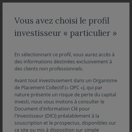
Aller au menu
Aller au contenu
Recher
Vous avez choisi le profil
ACCUEIL
Décryptages
investisseur « particulier »
Le PEF en direct - novembre
2023
En sélectionnant ce profil, vous aurez accès à
des informations destinées exclusivement à
des clients non professionnels.
13 novembre
PERSPECTIVES ÉCONOMIQUES ET FINANCIÈRES
Avant tout investissement dans un Organisme
2023
de Placement Collectif (« OPC »), qui par
Temps de lecture :
7
min
nature présente un risque de perte du capital
investi, nous vous invitons à consulter le
Document d'Information Clé pour
Covéa Finance a présenté ses Perspectives
l'Investisseur (DICI) préalablement à la
Économiques et Financières le 9 novembre.
souscription et le prospectus, disponibles sur
Francis Jaisson, Directeur général délégué,
ce site ou mis à disposition sur simple