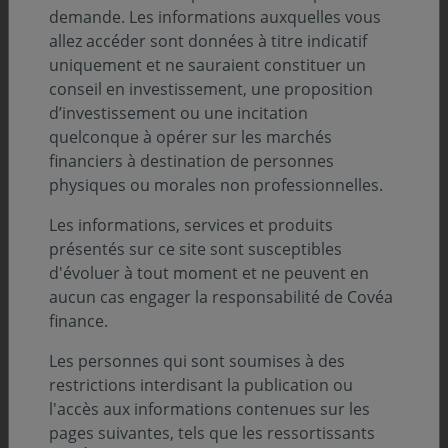
demande. Les informations auxquelles vous
Sommaire
allez accéder sont données à titre indicatif
uniquement et ne sauraient constituer un
Édito par Francis JAISSON
conseil en investissement, une proposition
d’investissement ou une incitation
Analyse de l’évolution des marchés :
quelconque à opérer sur les marchés
financiers à destination de personnes
Obligataire par Nicolas VIENNE
physiques ou morales non professionnelles.
Actions Europe par Sébastien LEVAVASSEUR
Les informations, services et produits
Actions Internationales par Valentine DRUAIS
présentés sur ce site sont susceptibles
d'évoluer à tout moment et ne peuvent en
Analyse Suivi Macroéconomique :
aucun cas engager la responsabilité de Covéa
finance.
États-Unis par Sébastien BERTHELOT
Les personnes qui sont soumises à des
Asie par Jean-Louis MOURIER
restrictions interdisant la publication ou
l'accès aux informations contenues sur les
Europe par
Éloïse GIRARD-DESBOIS et Jean-Louis
pages suivantes, tels que les ressortissants
MOURIER