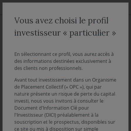
Aller au menu
Aller au contenu
Recher
Vous avez choisi le profil
ACCUEIL
Décryptages
investisseur « particulier »
"OnDécrypte l'Hebdo" -
Brouillard sur l'échiquier
En sélectionnant ce profil, vous aurez accès à
des informations destinées exclusivement à
des clients non professionnels.
29 juin 2026
PERSPECTIVES ÉCONOMIQUES ET FINANCIÈRES
Avant tout investissement dans un Organisme
Temps de lecture :
13
min
de Placement Collectif (« OPC »), qui par
nature présente un risque de perte du capital
investi, nous vous invitons à consulter le
Nous avions consacré nos Perspectives
Document d'Information Clé pour
Économiques et Financières de mars au
l'Investisseur (DICI) préalablement à la
triptyque « Se défendre, innover, sécuriser ».
souscription et le prospectus, disponibles sur
ce site ou mis à disposition sur simple