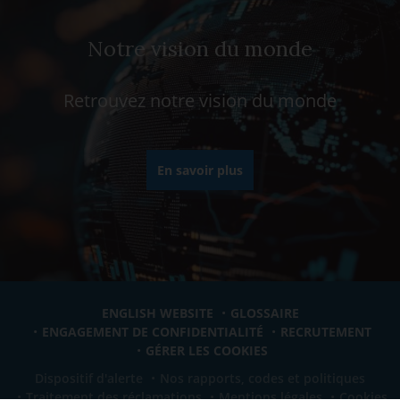
Notre vision du monde
Retrouvez notre vision du monde
En savoir plus
ENGLISH WEBSITE
GLOSSAIRE
ENGAGEMENT DE CONFIDENTIALITÉ
RECRUTEMENT
GÉRER LES COOKIES
Dispositif d'alerte
Nos rapports, codes et politiques
Traitement des réclamations
Mentions légales
Cookies