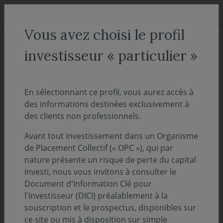
Aller au menu
Aller au contenu
Recher
Vous avez choisi le profil
ACCUEIL
Décryptages
investisseur « particulier »
"OnDécrypte l'Hebdo" - Des
investisseurs obligataires plus
En sélectionnant ce profil, vous aurez accès à
des informations destinées exclusivement à
exigeants !
des clients non professionnels.
Avant tout investissement dans un Organisme
18 novembre
PERSPECTIVES ÉCONOMIQUES ET FINANCIÈRES
de Placement Collectif (« OPC »), qui par
2024
nature présente un risque de perte du capital
investi, nous vous invitons à consulter le
Temps de lecture :
17
min
Document d'Information Clé pour
l'Investisseur (DICI) préalablement à la
Découvrez et téléchargez l'intégralité de notre
souscription et le prospectus, disponibles sur
suivi des marchés de la semaine - 18
ce site ou mis à disposition sur simple