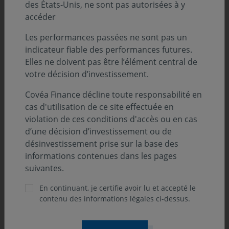
des États-Unis, ne sont pas autorisées à y
Actions Europe par Sébastien LEVAVASSEUR
accéder
Actions Internationales par Valentine DRUAIS
Les performances passées ne sont pas un
Le regard de l'Analyste par Victor LABATE
indicateur fiable des performances futures.
Elles ne doivent pas être l’élément central de
votre décision d’investissement.
Analyse Suivi Macroéconomique :
Covéa Finance décline toute responsabilité en
cas d'utilisation de ce site effectuée en
États-Unis par Eloïse GIRARD-DESBOIS, Louis
violation de ces conditions d'accès ou en cas
MARTIN, Jean-Louis MOURIER
d’une décision d’investissement ou de
désinvestissement prise sur la base des
Europe par Eloïse GIRARD-DESBOIS et Jean-Louis
informations contenues dans les pages
MOURIER
suivantes.
Asie par Louis MARTIN
En continuant, je certifie avoir lu et accepté le
contenu des informations légales ci-dessus.
Découvrez notre suivi des marchés