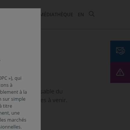
RECHERCHER 
EMENTS ET ESG
MÉDIATHÈQUE
EN
s
PC »), qui
tons à
Haderer, Responsable du
ablement à la
n sur simple
les perspectives à venir.
 titre
ment, une
 les marchés
ionnelles.