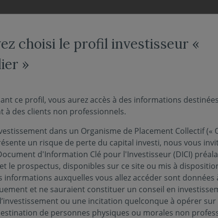
NOS FONDS
NOUS CONNAÎTRE
ACTUALITÉS
ENGAG
z choisi le profil investisseur «
ier »
 fonds
ant ce profil, vous aurez accès à des informations destinée
 à des clients non professionnels.
vestissement dans un Organisme de Placement Collectif (« O
écembre 2020
ésente un risque de perte du capital investi, nous vous invi
s fête ses deux ans, à cette occasion, Vincent 
Document d'Information Clé pour l'Investisseur (DICI) préal
et le prospectus, disponibles sur ce site ou mis à dispositio
Monde, revient sur la thématique des ruptures et 
 informations auxquelles vous allez accéder sont données à
quement et ne sauraient constituer un conseil en investisse
d’investissement ou une incitation quelconque à opérer sur
 destination de personnes physiques ou morales non profess