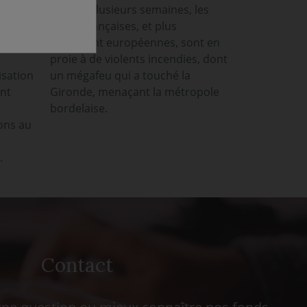
u
Depuis plusieurs semaines, les
able
forêts françaises, et plus
s
largement européennes, sont en
proie à de violents incendies, dont
isation
un mégafeu qui a touché la
ont
Gironde, menaçant la métropole
bordelaise.
ons au
.
Contact