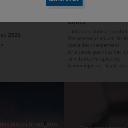
L’inspection en milie
industriel, indispens
à l’automatisation de
usines
L’automatisation et la robot
et 2026
des processus industriels f
sme
partie des changements
structurels que nous déclin
sein de nos Perspectives
Économiques et Financières
es places financières