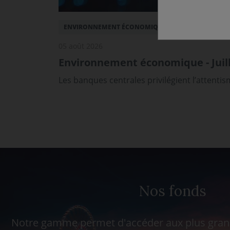
ENVIRONNEMENT ÉCONOMIQUE
05 août 2026
Environnement économique - Juill
Les banques centrales privilégient l’attenti
Nos fonds
Notre gamme permet d'accéder aux plus grand