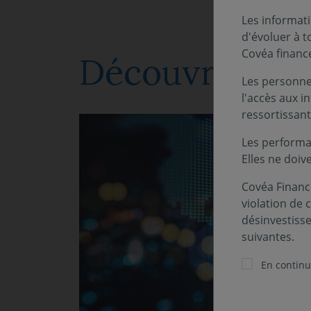
Les informati
d'évoluer à 
Covéa financ
Découvrez d'a
Les personnes
l'accès aux i
ressortissant
Les performa
Elles ne doiv
Covéa Finance
violation de 
désinvestiss
suivantes.
En continua