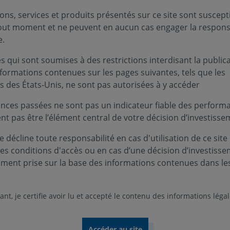
ons, services et produits présentés sur ce site sont suscept
tout moment et ne peuvent en aucun cas engager la responsa
e.
utres décryptages
 qui sont soumises à des restrictions interdisant la public
nformations contenues sur les pages suivantes, tels que les
s des États-Unis, ne sont pas autorisées à y accéder
nces passées ne sont pas un indicateur fiable des performa
ent pas être l’élément central de votre décision d’investisse
 décline toute responsabilité en cas d'utilisation de ce site
ces conditions d'accès ou en cas d’une décision d’investiss
ement prise sur la base des informations contenues dans le
PERSPECTIVES ÉCONOMIQUES
FINANCIÈRES
nt, je certifie avoir lu et accepté le contenu des informations léga
05 août 2026
Le regard du gérant -