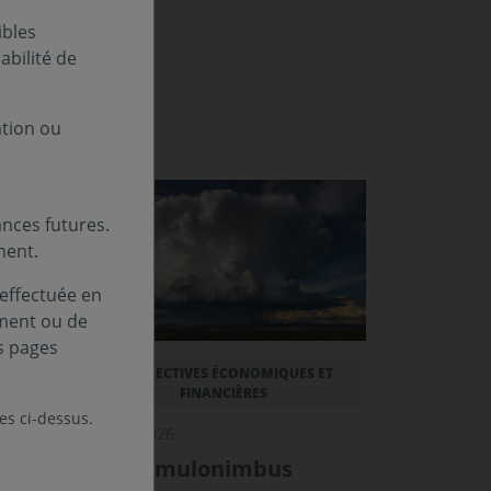
ibles
bilité de
ation ou
nces futures.
ment.
 effectuée en
ement ou de
s pages
 ET
PERSPECTIVES ÉCONOMIQUES ET
FINANCIÈRES
les ci-dessus.
03 août 2026
Pyrocumulonimbus