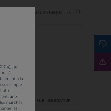
RECHERCHER 
EMENTS ET ESG
MÉDIATHÈQUE
EN
s
PC »), qui
tons à
ablement à la
n sur simple
 titre
ment, une
ORMANCES
VALEUR LIQUIDATIVE
 les marchés
ionnelles.