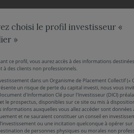
NOS FONDS
NOUS CONNAÎTRE
ACTUALITÉS
ENGAG
z choisi le profil investisseur «
ier »
érique A
ant ce profil, vous aurez accès à des informations destinée
 à des clients non professionnels.
vestissement dans un Organisme de Placement Collectif (« O
eur liquidative au 04/08/2026 :
111.93€
ésente un risque de perte du capital investi, nous vous invi
Document d'Information Clé pour l'Investisseur (DICI) préal
et le prospectus, disponibles sur ce site ou mis à dispositio
 informations auxquelles vous allez accéder sont données à
quement et ne sauraient constituer un conseil en investisse
PUBLICATIONS EN MATIÈRE DE DURABILITÉ
PERF
d’investissement ou une incitation quelconque à opérer sur
 destination de personnes physiques ou morales non profess