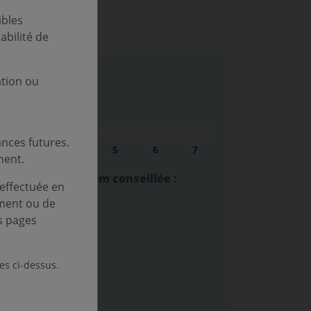
ibles
bilité de
ation ou
sque (SRI) :
nces futures.
au
Niveau
Niveau
Niveau
Niveau
Niveau
3
4
5
6
7
ment.
lacement minimum conseillée :
 effectuée en
ement ou de
s pages
estissement :
u nord
les ci-dessus.