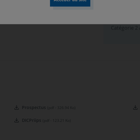
Classificat
Art. 8
Position-r
Catégorie 2
Prospectus
(pdf - 326.94 Ko)
DICPriips
(pdf - 123.21 Ko)