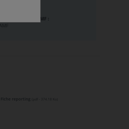
ion SFDR :
ecommandation AMF :
 AMF
Fiche reporting
(pdf - 374.18 Ko)