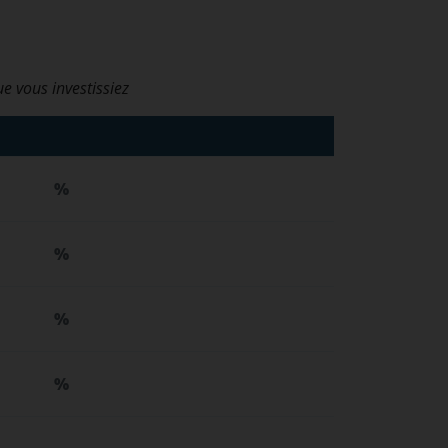
ue vous investissiez
%
%
%
%