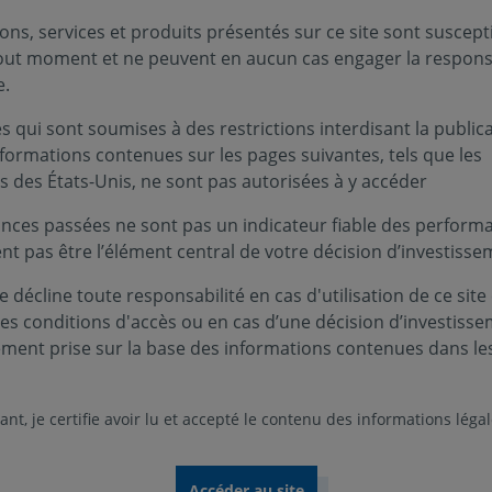
ons, services et produits présentés sur ce site sont suscept
tout moment et ne peuvent en aucun cas engager la responsa
e.
Infos clés
 qui sont soumises à des restrictions interdisant la public
nformations contenues sur les pages suivantes, tels que les
ationales ». Il a pour objectif de
Profil de ri
s des États-Unis, ne sont pas autorisées à y accéder
terme supérieure à celle des marchés
’indice de référence Standard&Poor’s 500
nces passées ne sont pas un indicateur fiable des performa
Niveau
Nive
1
2
rs de clôture, exprimé en euro, non
ent pas être l’élément central de votre décision d’investisse
Durée de p
 décline toute responsabilité en cas d'utilisation de ce site
5 ans
ces conditions d'accès ou en cas d’une décision d’investiss
nds
ement prise sur la base des informations contenues dans le
Zone d’inv
tionnaire, Risque de perte en capital,
Amérique d
 cités ne sont pas limitatifs. Pour plus
nt, je certifie avoir lu et accepté le contenu des informations léga
Devise :
férer au DIC et au prospectus du fonds.
EURO
s faible. A risque plus élevé, rendement