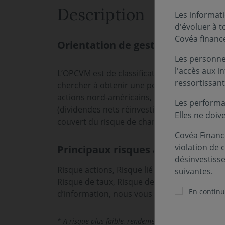
Description
Les informati
d'évoluer à 
Covéa financ
Orientation de gestion
Les personnes
l'accès aux i
L’OPCVM est de classification « Actions Intern
ressortissant
chercher à obtenir une performance à long 
actions nord-américains, matérialisée par l
Les performa
(dividendes nets réinvestis), calculé au cou
Elles ne doiv
couvert du risque de change.
Covéa Finance
violation de 
Principaux risques associés au fo
désinvestiss
Risque actions, Risque lié à la gestion discré
suivantes.
Risque de taux, Risque de change. Les risques
En continua
d’information, nous vous invitons à vous ré
* A risque plus faible, rendement potentiellement plu