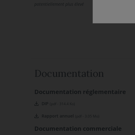
potentiellement plus élevé
Documentation
Documentation réglementaire
DIP
(pdf - 314.4 Ko)
Rapport annuel
(pdf - 3.05 Mo)
Documentation commerciale