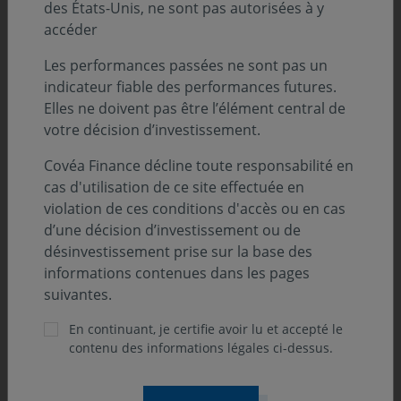
Classification SFDR :
des États-Unis, ne sont pas autorisées à y
Art. 8
accéder
Position-recommandation AMF :
Les performances passées ne sont pas un
Catégorie 2 AMF
indicateur fiable des performances futures.
Elles ne doivent pas être l’élément central de
votre décision d’investissement.
Orientation de gestion
Covéa Finance décline toute responsabilité en
cas d'utilisation de ce site effectuée en
violation de ces conditions d'accès ou en cas
L’OPCVM est de classification «Obligations et autres
d’une décision d’investissement ou de
titres de créance libellés en euro». Il a pour objectif de
désinvestissement prise sur la base des
réaliser, sur un horizon d'investissement de 2 ans
informations contenues dans les pages
minimum, une performance nette de frais supérieure à
suivantes.
celle de l'indice FTSE MTS 1-3 ans qui est un indice
obligataire libellé en euros (calculé coupons nets
En continuant, je certifie avoir lu et accepté le
réinvestis) qui mesure la performance des emprunts
contenu des informations légales ci-dessus.
d'Etat les plus représentatifs et les plus liquides de la
Zone Euro dans cette plage de maturité.