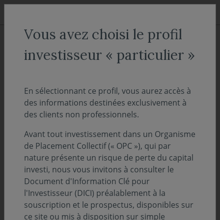
Aller au menu
Aller au contenu
Recher
Vous avez choisi le profil
ACCUEIL
Nos fonds
investisseur « particulier »
Covéa Moyen Terme C
En sélectionnant ce profil, vous aurez accès à
des informations destinées exclusivement à
Taux & Monétaires
des clients non professionnels.
ISIN :
FR0000931446
Valeur liquidative au 05/08/2026 :
265.66€
Avant tout investissement dans un Organisme
de Placement Collectif (« OPC »), qui par
nature présente un risque de perte du capital
Sélectionnez une part
investi, nous vous invitons à consulter le
Document d'Information Clé pour
ACCÈS DIRECT
l'Investisseur (DICI) préalablement à la
souscription et le prospectus, disponibles sur
ce site ou mis à disposition sur simple