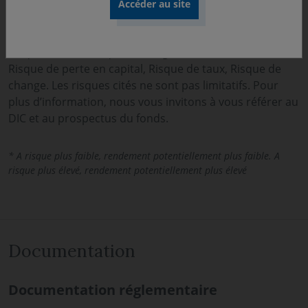
Principaux risques associés au fonds
Risque actions, Risque lié à la gestion discrétionnaire,
Risque de perte en capital, Risque de taux, Risque de
change. Les risques cités ne sont pas limitatifs. Pour
plus d’information, nous vous invitons à vous référer au
DIC et au prospectus du fonds.
* A risque plus faible, rendement potentiellement plus faible. A
risque plus élevé, rendement potentiellement plus élevé
Documentation
Documentation réglementaire