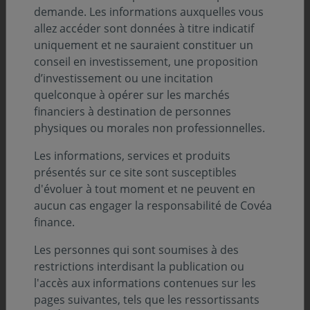
demande. Les informations auxquelles vous
Description
allez accéder sont données à titre indicatif
uniquement et ne sauraient constituer un
conseil en investissement, une proposition
d’investissement ou une incitation
Infos clés
quelconque à opérer sur les marchés
Profil de risque (SRI) :
financiers à destination de personnes
physiques ou morales non professionnelles.
Niveau
Niveau
Niveau
Niveau
Niveau
Niveau
Niveau
1
2
3
4
5
6
7
Les informations, services et produits
présentés sur ce site sont susceptibles
Durée de placement minimum conseillée :
d'évoluer à tout moment et ne peuvent en
2 ans
aucun cas engager la responsabilité de Covéa
finance.
Zone d’investissement :
Zone Euro
Les personnes qui sont soumises à des
restrictions interdisant la publication ou
Devise :
l'accès aux informations contenues sur les
EURO
pages suivantes, tels que les ressortissants