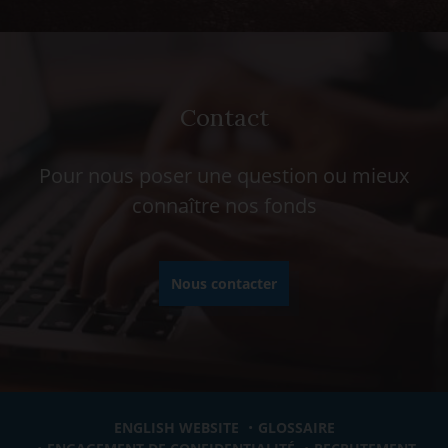
Contact
Pour nous poser une question ou mieux
connaître nos fonds
Nous contacter
ENGLISH WEBSITE
GLOSSAIRE