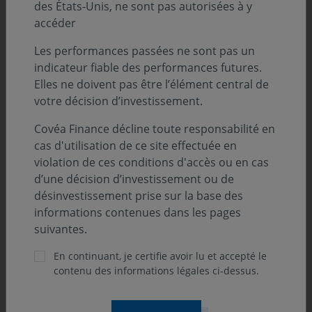
Classification SFDR :
des États-Unis, ne sont pas autorisées à y
Art. 8
accéder
Position-recommandation AMF :
Les performances passées ne sont pas un
Catégorie 2 AMF
indicateur fiable des performances futures.
Elles ne doivent pas être l’élément central de
Label :
votre décision d’investissement.
Covéa Finance décline toute responsabilité en
cas d'utilisation de ce site effectuée en
violation de ces conditions d'accès ou en cas
d’une décision d’investissement ou de
Orientation de gestion
désinvestissement prise sur la base des
informations contenues dans les pages
L’OPCVM est de classification «Obligations et autres
suivantes.
titres de créance libellés en euro». Il a pour objectif
En continuant, je certifie avoir lu et accepté le
d'obtenir, sur un horizon d'investissement d'au moins 3
contenu des informations légales ci-dessus.
ans, une performance nette de frais supérieure à son
indice de référence FTSE MTS 5/7 ans, libellé en euros