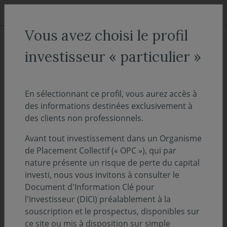
Aller au menu
Aller au contenu
Recher
Vous avez choisi le profil
ACCUEIL
Nos fonds
investisseur « particulier »
Covéa Obligations C
En sélectionnant ce profil, vous aurez accès à
des informations destinées exclusivement à
Taux & Monétaires
des clients non professionnels.
ISIN :
FR0000289472
Valeur liquidative au 06/08/2026 :
121.30€
Avant tout investissement dans un Organisme
de Placement Collectif (« OPC »), qui par
nature présente un risque de perte du capital
Sélectionnez une part
investi, nous vous invitons à consulter le
Document d'Information Clé pour
ACCÈS DIRECT
l'Investisseur (DICI) préalablement à la
souscription et le prospectus, disponibles sur
ce site ou mis à disposition sur simple