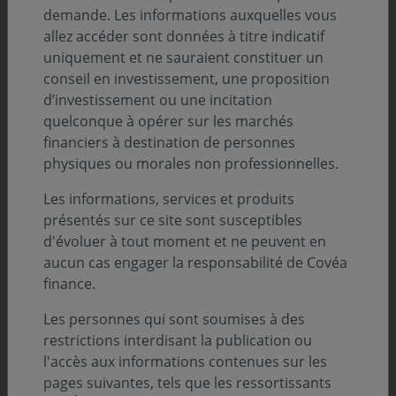
demande. Les informations auxquelles vous
Description
allez accéder sont données à titre indicatif
uniquement et ne sauraient constituer un
conseil en investissement, une proposition
d’investissement ou une incitation
Infos clés
quelconque à opérer sur les marchés
Profil de risque (SRI) :
financiers à destination de personnes
physiques ou morales non professionnelles.
Niveau
Niveau
Niveau
Niveau
Niveau
Niveau
Niveau
1
2
3
4
5
6
7
Les informations, services et produits
présentés sur ce site sont susceptibles
Durée de placement minimum conseillée :
d'évoluer à tout moment et ne peuvent en
3 ans
aucun cas engager la responsabilité de Covéa
finance.
Zone d’investissement :
Zone Euro
Les personnes qui sont soumises à des
restrictions interdisant la publication ou
Devise :
l'accès aux informations contenues sur les
EURO
pages suivantes, tels que les ressortissants