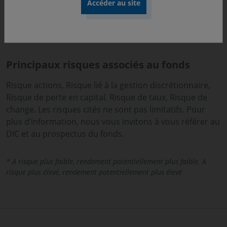
(coupons nets réinvestis). Cet indice obligataire mesure
la performance des emprunts d’Etat les plus
représentatifs et les plus liquides de la zone Euro dans
cette plage de maturité.
Principaux risques associés au fonds
Risque actions, Risque lié à la gestion discrétionnaire,
Risque de perte en capital, Risque de taux, Risque de
change. Les risques cités ne sont pas limitatifs. Pour
plus d’information, nous vous invitons à vous référer au
DIC et au prospectus du fonds.
* A risque plus faible, rendement potentiellement plus faible. A
risque plus élevé, rendement potentiellement plus élevé