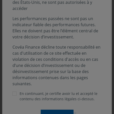
des États-Unis, ne sont pas autorisées à y
accéder
Les performances passées ne sont pas un
indicateur fiable des performances futures.
Elles ne doivent pas être l’élément central de
votre décision d’investissement.
Une politique RH forte de
Covéa Finance décline toute responsabilité en
nos convictions
cas d'utilisation de ce site effectuée en
violation de ces conditions d'accès ou en cas
d’une décision d’investissement ou de
En matière de ressources humaines,
désinvestissement prise sur la base des
Covéa Finance met un accent tout
informations contenues dans les pages
suivantes.
particulier sur la complémentarité
des profils qu’elle recrute et sur
En continuant, je certifie avoir lu et accepté le
l’égalité des chances. Objectif : faire
contenu des informations légales ci-dessus.
face au contexte de transformation