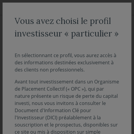
Aller au menu
Aller au contenu
Recher
Vous avez choisi le profil
COVEA FINANCE
Nous connaître
Nos rapports 2025
investisseur « particulier »
Une éthique rigoureuse et un modèle de valeurs partagés
Un modèle de valeurs éthiques
En sélectionnant ce profil, vous aurez accès à
et partagées
des informations destinées exclusivement à
des clients non professionnels.
Égalité des chances et accompagnement des
Avant tout investissement dans un Organisme
de Placement Collectif (« OPC »), qui par
collaborateurs ont plus que jamais été au
nature présente un risque de perte du capital
cœur des enjeux de Covéa Finance en 2025,
investi, nous vous invitons à consulter le
tout comme la transmission des valeurs de la
Document d'Information Clé pour
société. Le mécénat a quant à lui fêté ses cinq
l'Investisseur (DICI) préalablement à la
souscription et le prospectus, disponibles sur
ans en renouvelant sa fidélité aux structures
ce site ou mis à disposition sur simple