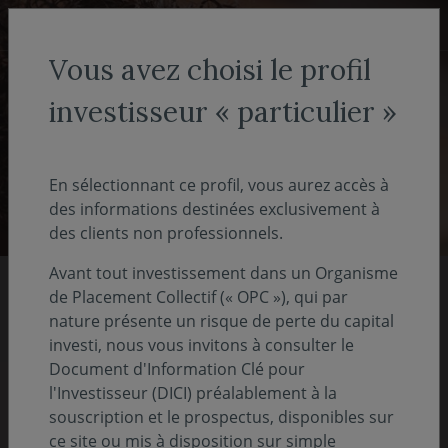
Aller au menu
Aller au contenu
Recher
Vous avez choisi le profil
investisseur « particulier »
Investisseur non-professionnel
- particulier
En sélectionnant ce profil, vous aurez accès à
des informations destinées exclusivement à
des clients non professionnels.
Avant tout investissement dans un Organisme
de Placement Collectif (« OPC »), qui par
Nos rapports 2025
nature présente un risque de perte du capital
investi, nous vous invitons à consulter le
Document d'Information Clé pour
Pour comprendre notre vision, notre stratégie
l'Investisseur (DICI) préalablement à la
et nos actions
souscription et le prospectus, disponibles sur
ce site ou mis à disposition sur simple