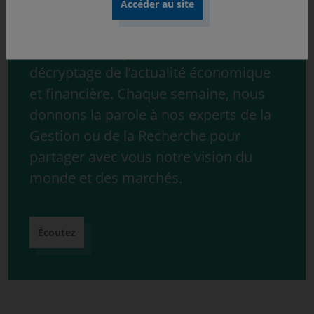
Découvrez « ONdécrypte l’hebdo »,
notre série de podcast consacrée au
décryptage de l’actualité économique
et financière. Chaque semaine, nous
donnons la parole à nos experts de la
Gestion ou de la Recherche pour
partager avec vous notre vision du
monde et des marchés.
Écoutez