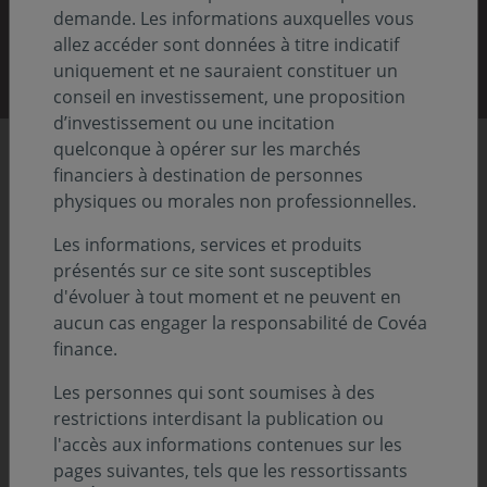
demande. Les informations auxquelles vous
Découvrir nos rapports
allez accéder sont données à titre indicatif
uniquement et ne sauraient constituer un
conseil en investissement, une proposition
d’investissement ou une incitation
quelconque à opérer sur les marchés
Chiffres clés
financiers à destination de personnes
physiques ou morales non professionnelles.
Les informations, services et produits
86,8
présentés sur ce site sont susceptibles
Previous
Nex
d'évoluer à tout moment et ne peuvent en
aucun cas engager la responsabilité de Covéa
Md€ d'actifs sous gestion
finance.
Au 31.12.2025
Les personnes qui sont soumises à des
restrictions interdisant la publication ou
l'accès aux informations contenues sur les
pages suivantes, tels que les ressortissants