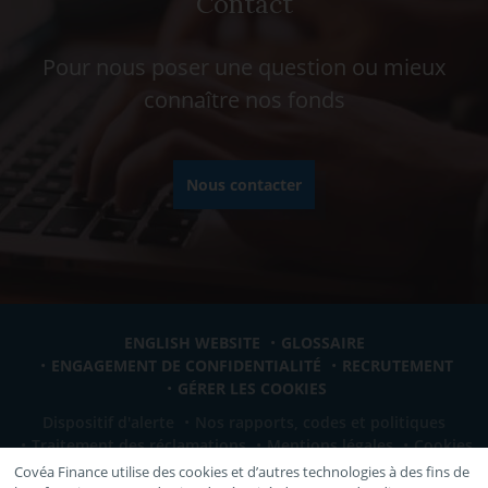
Contact
Pour nous poser une question ou mieux
connaître nos fonds
Nous contacter
ENGLISH WEBSITE
GLOSSAIRE
ENGAGEMENT DE CONFIDENTIALITÉ
RECRUTEMENT
GÉRER LES COOKIES
Dispositif d'alerte
Nos rapports, codes et politiques
Traitement des réclamations
Mentions légales
Cookies
Covéa Finance utilise des cookies et d’autres technologies à des fins de