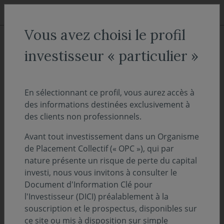
Aller au menu
Aller au contenu
Recher
Vous avez choisi le profil
ACCUEIL
Décryptages
investisseur « particulier »
Environnement économique -
Décembre 2024
En sélectionnant ce profil, vous aurez accès à
des informations destinées exclusivement à
des clients non professionnels.
02 janvier 2025
ENVIRONNEMENT ÉCONOMIQUE
Avant tout investissement dans un Organisme
Temps de lecture :
4
min
de Placement Collectif (« OPC »), qui par
nature présente un risque de perte du capital
investi, nous vous invitons à consulter le
Instabilité politique en Europe
Document d'Information Clé pour
l'Investisseur (DICI) préalablement à la
souscription et le prospectus, disponibles sur
Nos perspectives économiques et
ce site ou mis à disposition sur simple