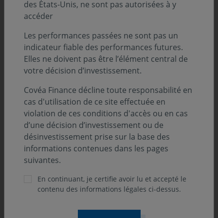
des États-Unis, ne sont pas autorisées à y
l’escalade des tensions géopolitiques et les
accéder
plans de relocalisation industrielle qui en
découle.
Les performances passées ne sont pas un
indicateur fiable des performances futures.
Elles ne doivent pas être l’élément central de
votre décision d’investissement.
En décembre, les banques centrales américaine et
Covéa Finance décline toute responsabilité en
européenne ont baissé une nouvelle fois leurs taux
cas d'utilisation de ce site effectuée en
directeurs, alors que la Banque d’Angleterre et son
violation de ces conditions d'accès ou en cas
homologue japonaise s’en tenaient au statu quo. Sur
d’une décision d’investissement ou de
fond de remontée de l’inflation au quatrième trimestre,
désinvestissement prise sur la base des
les discours des banquiers centraux divergent de part
informations contenues dans les pages
et d’autre de l’Atlantique. En Chine, les autorités ont
suivantes.
annoncé des politiques budgétaire et monétaire plus
accommodantes pour 2025. Sur le marché des changes,
En continuant, je certifie avoir lu et accepté le
l’euro s’est déprécié de 1,64% sur le mois contre le
contenu des informations légales ci-dessus.
dollar, à 1,0389. Le prix du baril de Brent a progressé de
2,3% par rapport au mois précédent, à 74,64$.