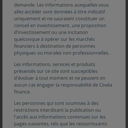
financières
demande. Les informations auxquelles vous
allez accéder sont données à titre indicatif
Notre analyse sur les moteurs et leviers de
uniquement et ne sauraient constituer un
croissance des États-Unis, de la France et de
conseil en investissement, une proposition
l’Allemagne a confirmé plusieurs avantages
d’investissement ou une incitation
économiques des États-Unis, fondés sur un
quelconque à opérer sur les marchés
accès facilité aux ressources humaines,
financiers à destination de personnes
financières et liées aux matières premières. Ces
physiques ou morales non professionnelles.
avantages permettent aux États-Unis de
déployer une politique industrielle volontariste.
Les informations, services et produits
L’Europe, avec des ambitions similaires, est
présentés sur ce site sont susceptibles
limitée par son manque d’accès aux ressources,
d'évoluer à tout moment et ne peuvent en
un environnement politique complexe et de
aucun cas engager la responsabilité de Covéa
faibles marges de manœuvre budgétaires.
finance.
L’inflation ralentit temporairement, permettant
Les personnes qui sont soumises à des
aux banques centrales de baisser les taux
restrictions interdisant la publication ou
directeurs. Toutefois, des pressions
l'accès aux informations contenues sur les
inflationnistes se maintiennent, surtout aux
pages suivantes, tels que les ressortissants
Etats-Unis, en lien avec la boucle prix/salaire,