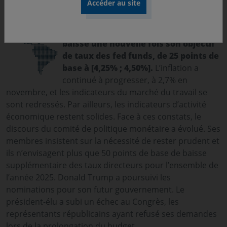
Aux Etats-Unis, lors de sa réunion de
décembre, la Réserve fédérale a
baissé une nouvelle fois son objectif
de taux des fed funds, de 25 points de
base à [4,25% ; 4,50%].
L’inflation a
continué à progresser, à 2,7% en
novembre, et les indicateurs du marché du travail se
sont redressés. Par ailleurs, les indicateurs d’activité
économique restent solides. Face à ces constats, le
discours du comité de politique monétaire a évolué. Ses
membres insistent sur la nécessité de rester prudent et
ils n’envisagent plus que 50 points de base de baisse
supplémentaire des taux directeurs pour l’ensemble de
l’année 2025. Donald Trump a poursuivi les
nominations pour son futur gouvernement. Le
président-élu a subi un échec au Congrès, les
représentants républicains ayant refusé ses demandes
lors de la prolongation du budget.