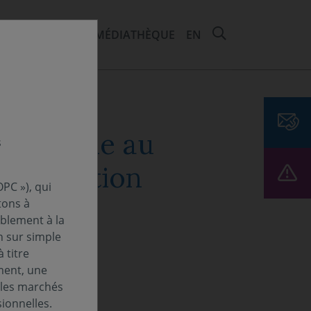
RECHERCHER 
EMENTS ET ESG
MÉDIATHÈQUE
EN
tificielle au
s
polarisation
PC »), qui
tons à
ablement à la
n sur simple
 titre
ment, une
 les marchés
ionnelles.