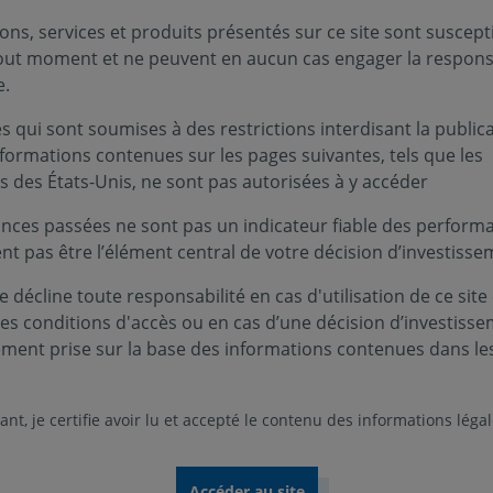
t l'art de résumer un livre de 500 pages en une 
ons, services et produits présentés sur ce site sont suscept
tout moment et ne peuvent en aucun cas engager la responsa
e. Appliquée aux indices européens, les méthodes 
e.
que : les performances actuelles ne reposent plu
 une concentration extrême autour de l'écosystème
 qui sont soumises à des restrictions interdisant la public
nformations contenues sur les pages suivantes, tels que les
s des États-Unis, ne sont pas autorisées à y accéder
nces passées ne sont pas un indicateur fiable des performa
t de résumer un livre de 500 pages en une seule page de note
ent pas être l’élément central de votre décision d’investisse
s européens, les méthodes statistiques mettent en lumière une
sent plus sur une dynamique de reprise globale, mais sur
 décline toute responsabilité en cas d'utilisation de ce site
igence artificielle (IA).
ces conditions d'accès ou en cas d’une décision d’investiss
ement prise sur la base des informations contenues dans le
ui animent le marché européen depuis le début de l'année, 
e en Composantes Principales (PCA). Cette méthodologie ext
 véritables sources de variation des prix. Le verdict des don
nt, je certifie avoir lu et accepté le contenu des informations léga
ure à elle seule près de 20 % de la variance globale du marc
Ce constat traduit une concentration absolue : l'écosystème 