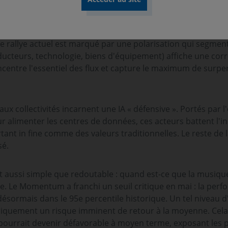
mme le moteur directionnel quasi-exclusif des indices. Le « r
e rallye actuel est marqué par une polarisation qui segment
nducteurs, technologie, biens d'équipement) affiche une corr
ncentre l'essentiel des flux et capture le maximum de surp
 aux collectivités incarnent une IA « défensive ». Portés par 
ur alimenter les centres de données, ces acteurs battent l
ant in fine comme des valeurs traditionnelles. Le reste de 
sé.
st aussi simple que redoutable : quand est-ce que la musiqu
e. Le Momentum a franchi un seuil critique en mai : la perfo
 désormais dans le 95e percentile historique. Un tel niveau
iquement un risque imminent de retour à la moyenne. Cela
 pourrait devenir défavorable à moyen terme, exposant les p