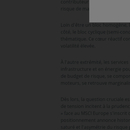
contributeur, il s'est imposé co
risque de marché traditionnel.
Loin d'être un bloc homogène, l
côté, le bloc cyclique (semi-co
thématique. Ce cœur réactif co
volatilité élevée.
À l'autre extrémité, les services
infrastructure et en énergie po
de budget de risque, se comport
moteurs, se retrouve marginali
Dès lors, la question cruciale e
de tension incitent à la prudenc
» face au MSCI Europe s'inscrit
positionnement annonce histor
saturé et l'asymétrie du risque