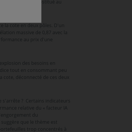
isque IA » s'est substitué au
e la cote en deux pôles. D'un
élation massive de 0,87 avec la
erformance au prix d'une
l'explosion des besoins en
'indice tout en consommant peu
la cote, déconnecté de ces deux
e s'arrête ? Certains indicateurs
rmance relative du « facteur IA
 d'engorgement du
 suggère que le thème est
ortefeuilles trop concentrés à