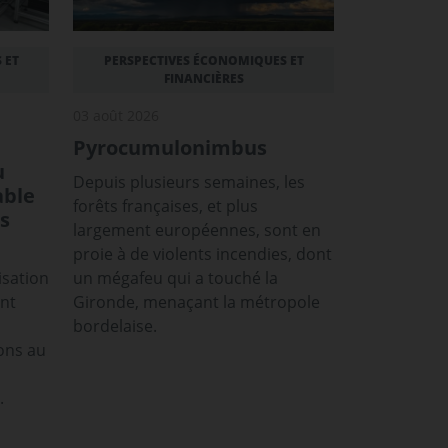
 ET
PERSPECTIVES ÉCONOMIQUES ET
FINANCIÈRES
03 août 2026
Pyrocumulonimbus
u
Depuis plusieurs semaines, les
able
forêts françaises, et plus
s
largement européennes, sont en
proie à de violents incendies, dont
isation
un mégafeu qui a touché la
ont
Gironde, menaçant la métropole
bordelaise.
ons au
.