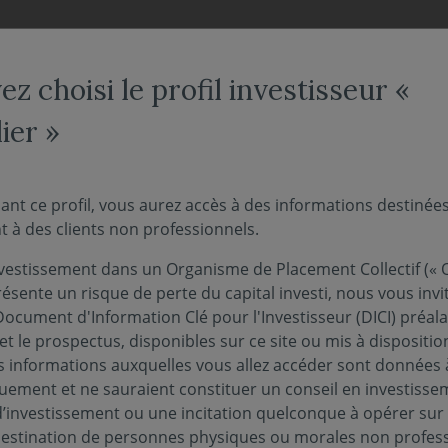
NOS FONDS
NOUS CONNAÎTRE
ACTUALITÉS
ENGAG
z choisi le profil investisseur «
ier »
gérant - L'intelligence ar
ant ce profil, vous aurez accès à des informations destinée
 à des clients non professionnels.
atistiques : hégémonie, 
vestissement dans un Organisme de Placement Collectif (« O
'essoufflement
ésente un risque de perte du capital investi, nous vous invi
Document d'Information Clé pour l'Investisseur (DICI) préal
et le prospectus, disponibles sur ce site ou mis à dispositio
 informations auxquelles vous allez accéder sont données à
03 juin 2026
ANCIÈRES
quement et ne sauraient constituer un conseil en investisse
d’investissement ou une incitation quelconque à opérer sur
 destination de personnes physiques ou morales non profess