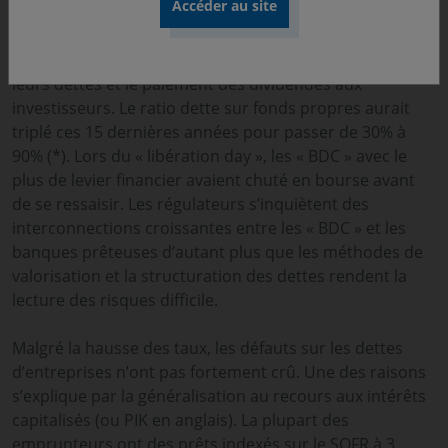
jusqu'à deux fois leurs fonds propres. Les intérêts
générés par les investissements dans la dette privée
d’entreprises doivent garantir le remboursement de
leurs dettes et le paiement des dividendes aux
investisseurs. Le ratio dette sur fonds propres aurait
triplé ces 15 dernières années pour passer de 30% à
90% (*). Lors du « libération day », les « BDC » avec le
plus de levier financier avaient chuté en bourse avant
de se ressaisir. Les régulateurs s’inquiètent des
interconnections croissantes entre les « BDC » et les
banques prêteuses d’autant plus que les méthodes de
valorisation et la structuration des dettes rendent la
lecture des risques difficile.
Malgré la hausse des taux, les défauts sur les dettes
d’entreprises n’ont pas fortement crû. Une des raisons
s’explique par la généralisation au recours aux intérêts
capitalisés (ou PIK en anglais). La plupart des
emprunteurs ont des prêts indexés sur le SOFR à 3