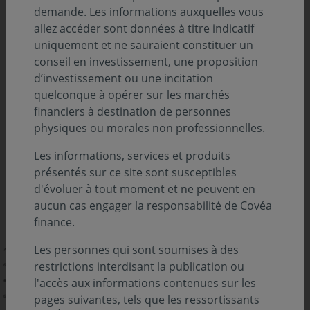
Aux États-Unis, l’engouement pour la dette privée a
demande. Les informations auxquelles vous
favorisé le développement des Business
allez accéder sont données à titre indicatif
Développement Companies (« BDC ») qui détiendraient
uniquement et ne sauraient constituer un
20% d’un marché estimé à 2200 mds$ (*).
conseil en investissement, une proposition
d’investissement ou une incitation
Les « BDC », sont des fonds souvent cotés, créés pour
quelconque à opérer sur les marchés
faciliter le financement des petites entreprises
financiers à destination de personnes
américaines. Ils sont prisés par les particuliers car plus
physiques ou morales non professionnelles.
accessibles que les fonds fermés destinés aux
Les informations, services et produits
investisseurs institutionnels ou à la clientèle fortunée.
présentés sur ce site sont susceptibles
Tout comme les foncières (« REITS »), les « BDC » ne sont
d'évoluer à tout moment et ne peuvent en
pas soumis à l’impôt sur les sociétés tant qu’ils
aucun cas engager la responsabilité de Covéa
distribuent au moins 90 % de leurs revenus à leurs
finance.
investisseurs.
Les personnes qui sont soumises à des
restrictions interdisant la publication ou
l'accès aux informations contenues sur les
pages suivantes, tels que les ressortissants