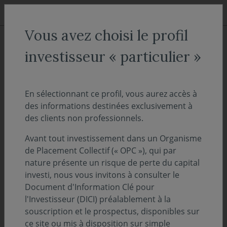
Aller au menu
Aller au contenu
Recher
Vous avez choisi le profil
ACCUEIL
Décryptages
investisseur « particulier »
"OnDécrypte l'Hebdo" -
Jusqu’ici tout va bien !
En sélectionnant ce profil, vous aurez accès à
des informations destinées exclusivement à
des clients non professionnels.
17 novembre
PERSPECTIVES ÉCONOMIQUES ET FINANCIÈRES
Avant tout investissement dans un Organisme
2025
de Placement Collectif (« OPC »), qui par
Temps de lecture :
14
min
nature présente un risque de perte du capital
investi, nous vous invitons à consulter le
Document d'Information Clé pour
Découvrez l'intégralité de notre suivi des
l'Investisseur (DICI) préalablement à la
marchés de la semaine - 17 novembre 2025
souscription et le prospectus, disponibles sur
ce site ou mis à disposition sur simple