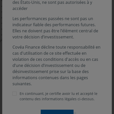
des États-Unis, ne sont pas autorisées à y
accéder
Les performances passées ne sont pas un
indicateur fiable des performances futures.
Elles ne doivent pas être l’élément central de
votre décision d’investissement.
Covéa Finance décline toute responsabilité en
Les cours des actions des « BDC » sont volatils. Leur
cas d'utilisation de ce site effectuée en
chute depuis l’été (graphique ci-dessous) a amplifié la
violation de ces conditions d'accès ou en cas
décote entre leur valeur boursière et la valeur
d’une décision d’investissement ou de
comptable de leurs actifs. Cette décote, parfois à deux
désinvestissement prise sur la base des
chiffres, pourrait constituer un signal d'alerte quant à la
informations contenues dans les pages
santé du marché du crédit privé aux États-Unis, déjà
suivantes.
fragilisé par une série de fraudes dont celle de First
Brands, que nous avions commentée lors d’un
En continuant, je certifie avoir lu et accepté le
précédent éditorial.
contenu des informations légales ci-dessus.
Les « BDC » ont très souvent recours à l'effet de levier,