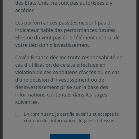
des États-Unis, ne sont pas autorisées à y
attendu, les échéances de 2 à 3 ans permettent de
accéder
déployer des stratégies de portage intéressantes sur
les obligations souveraines comme sur le crédit, tout en
Les performances passées ne sont pas un
limitant le risque de duration. Dans le même temps, les
indicateur fiable des performances futures.
obligations indexées sur l’inflation retrouvent de
Elles ne doivent pas être l’élément central de
l’intérêt grâce
votre décision d’investissement.
au reflux des points morts d’inflation provoqué par la
Covéa Finance décline toute responsabilité en
baisse des prix de l’énergie, alors que les taux réels
cas d'utilisation de ce site effectuée en
demeurent attractifs.
violation de ces conditions d'accès ou en cas
d’une décision d’investissement ou de
Pour l’ensemble de nos investissements, nous
désinvestissement prise sur la base des
maintenons une stratégie de diversification du risque.
informations contenues dans les pages
Les écarts de taux entre la dette française notamment
suivantes.
et les autres émetteurs de la zone euro pourraient
encore s’élargir dans un contexte d’incertitudes
En continuant, je certifie avoir lu et accepté le
budgétaires et politiques.
contenu des informations légales ci-dessus.
Sur le crédit, les spreads restent historiquement serrés.