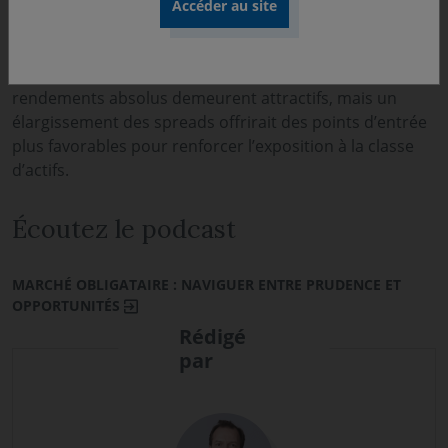
Nous privilégions donc une approche sélective, centrée
sur les émetteurs de qualité et les secteurs
stratégiques, tout en restant prudents sur les
entreprises les plus exposées au consommateur. Les
rendements absolus demeurent attractifs, mais un
élargissement des spreads offrirait des points d’entrée
plus favorables pour renforcer l’exposition à la classe
d’actifs.
Écoutez le podcast
MARCHÉ OBLIGATAIRE : NAVIGUER ENTRE PRUDENCE ET
OPPORTUNITÉS
Rédigé
par