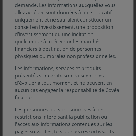
demande. Les informations auxquelles vous
allez accéder sont données à titre indicatif
L’environnement obligataire reste partagé entre des
uniquement et ne sauraient constituer un
anticipations de hausses de taux directeurs désormais
conseil en investissement, une proposition
limitées et des pressions persistantes sur les taux
d’investissement ou une incitation
longs. Inflation encore élevée, déficits publics
quelconque à opérer sur les marchés
importants, besoins de financement croissants et
financiers à destination de personnes
risques politiques continuent de soutenir les
physiques ou morales non professionnelles.
rendements des maturités longues, justifiant une
Les informations, services et produits
approche prudente et des niveaux d’intervention plus
présentés sur ce site sont susceptibles
élevés pour nos investissements. Le second semestre
d'évoluer à tout moment et ne peuvent en
pourrait être marqué par davantage de volatilité,
aucun cas engager la responsabilité de Covéa
notamment dans le contexte des débats budgétaires et
finance.
des prochaines échéances électorales en France, en
Italie et en Espagne.
Les personnes qui sont soumises à des
restrictions interdisant la publication ou
À l’inverse, les maturités courtes offrent des
l'accès aux informations contenues sur les
opportunités plus attractives. Les marchés ayant déjà
pages suivantes, tels que les ressortissants
intégré une large part du resserrement monétaire