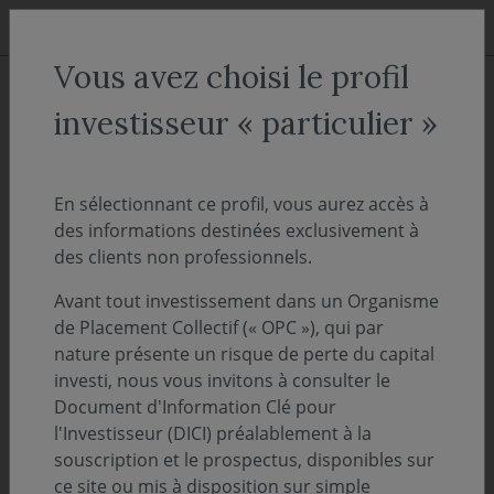
Aller au menu
Aller au contenu
Recher
Vous avez choisi le profil
ACCUEIL
Décryptages
investisseur « particulier »
"OnDécrypte l'Hebdo" - Marché
obligataire : entre prudence sur
En sélectionnant ce profil, vous aurez accès à
des informations destinées exclusivement à
les taux longs et opportunités
des clients non professionnels.
sur les taux courts
Avant tout investissement dans un Organisme
de Placement Collectif (« OPC »), qui par
07 juillet 2026
PERSPECTIVES ÉCONOMIQUES ET FINANCIÈRES
nature présente un risque de perte du capital
investi, nous vous invitons à consulter le
Temps de lecture :
12
min
Document d'Information Clé pour
l'Investisseur (DICI) préalablement à la
Découvrez l'intégralité de notre suivi des
souscription et le prospectus, disponibles sur
ce site ou mis à disposition sur simple
marchés de la semaine - 6 juillet 2026