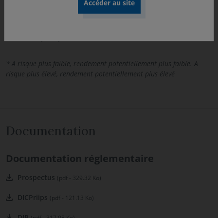
Risque de perte en capital, Risque de taux, Risque de
change. Les risques cités ne sont pas limitatifs. Pour
plus d’information, nous vous invitons à vous référer au
DIC et au prospectus du fonds.
* A risque plus faible, rendement potentiellement plus faible. A
risque plus élevé, rendement potentiellement plus élevé
Documentation
Documentation réglementaire
Prospectus
(pdf - 329.32 Ko)
DICPriips
(pdf - 121.13 Ko)
DIP
(pdf - 317.08 Ko)