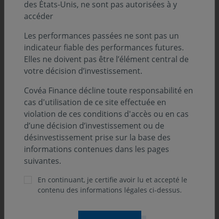
Classification SFDR :
des États-Unis, ne sont pas autorisées à y
Art. 8
accéder
Position-recommandation AMF :
Les performances passées ne sont pas un
Catégorie 2 AMF
indicateur fiable des performances futures.
Elles ne doivent pas être l’élément central de
votre décision d’investissement.
Orientation de gestion
Covéa Finance décline toute responsabilité en
cas d'utilisation de ce site effectuée en
violation de ces conditions d'accès ou en cas
L’OPCVM est sans classification. Il a pour objectif de
d’une décision d’investissement ou de
rechercher à long terme une plus-value des
désinvestissement prise sur la base des
investissements sur le marché des actions françaises et
informations contenues dans les pages
valeurs assimilées par le biais d’une gestion active.
suivantes.
Aucun indicateur de référence n'est défini.
En continuant, je certifie avoir lu et accepté le
Principaux risques associés au fonds
contenu des informations légales ci-dessus.
Risque actions, Risque lié à la gestion discrétionnaire,