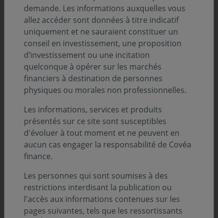
demande. Les informations auxquelles vous
Description
allez accéder sont données à titre indicatif
uniquement et ne sauraient constituer un
conseil en investissement, une proposition
d’investissement ou une incitation
Infos clés
quelconque à opérer sur les marchés
Profil de risque (SRI) :
financiers à destination de personnes
physiques ou morales non professionnelles.
Niveau
Niveau
Niveau
Niveau
Niveau
Niveau
Niveau
1
2
3
4
5
6
7
Les informations, services et produits
présentés sur ce site sont susceptibles
Durée de placement minimum conseillée :
d'évoluer à tout moment et ne peuvent en
5 ans
aucun cas engager la responsabilité de Covéa
finance.
Zone d’investissement :
France
Les personnes qui sont soumises à des
restrictions interdisant la publication ou
Devise :
l'accès aux informations contenues sur les
EURO
pages suivantes, tels que les ressortissants