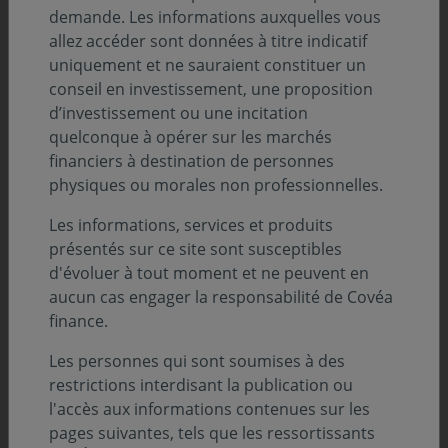
demande. Les informations auxquelles vous
Description
allez accéder sont données à titre indicatif
uniquement et ne sauraient constituer un
conseil en investissement, une proposition
d’investissement ou une incitation
Infos clés
quelconque à opérer sur les marchés
Profil de risque (SRI) :
financiers à destination de personnes
physiques ou morales non professionnelles.
Niveau
Niveau
Niveau
Niveau
Niveau
Niveau
Niveau
1
2
3
4
5
6
7
Les informations, services et produits
présentés sur ce site sont susceptibles
Durée de placement minimum conseillée :
d'évoluer à tout moment et ne peuvent en
5 ans
aucun cas engager la responsabilité de Covéa
finance.
Zone d’investissement :
France
Les personnes qui sont soumises à des
restrictions interdisant la publication ou
Devise :
l'accès aux informations contenues sur les
EURO
pages suivantes, tels que les ressortissants