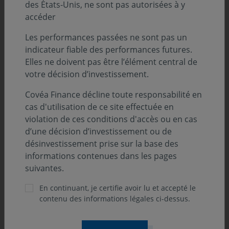
Classification SFDR :
des États-Unis, ne sont pas autorisées à y
Art. 8
accéder
Position-recommandation AMF :
Les performances passées ne sont pas un
Catégorie 2 AMF
indicateur fiable des performances futures.
Elles ne doivent pas être l’élément central de
votre décision d’investissement.
Orientation de gestion
Covéa Finance décline toute responsabilité en
cas d'utilisation de ce site effectuée en
violation de ces conditions d'accès ou en cas
L’OPCVM est sans classification. Il a pour objectif de
d’une décision d’investissement ou de
rechercher à long terme une plus-value des
désinvestissement prise sur la base des
investissements sur le marché des actions françaises et
informations contenues dans les pages
valeurs assimilées par le biais d’une gestion active.
suivantes.
Aucun indicateur de référence n'est défini.
En continuant, je certifie avoir lu et accepté le
Principaux risques associés au fonds
contenu des informations légales ci-dessus.
Risque actions, Risque lié à la gestion discrétionnaire,