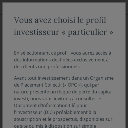
Aller au menu
Aller au contenu
Recher
Vous avez choisi le profil
ACCUEIL
Nos fonds
investisseur « particulier »
Covéa Actions France D
En sélectionnant ce profil, vous aurez accès à
des informations destinées exclusivement à
Actions & Mixtes
des clients non professionnels.
ISIN :
FR0000298168
Valeur liquidative au 06/08/2026 :
59.31€
Avant tout investissement dans un Organisme
de Placement Collectif (« OPC »), qui par
nature présente un risque de perte du capital
Sélectionnez une part
investi, nous vous invitons à consulter le
Document d'Information Clé pour
ACCÈS DIRECT
l'Investisseur (DICI) préalablement à la
souscription et le prospectus, disponibles sur
ce site ou mis à disposition sur simple