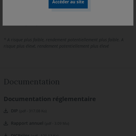
Risque de perte en capital, Risque de taux, Risque de
change. Les risques cités ne sont pas limitatifs. Pour
plus d’information, nous vous invitons à vous référer au
DIC et au prospectus du fonds.
* A risque plus faible, rendement potentiellement plus faible. A
risque plus élevé, rendement potentiellement plus élevé
Documentation
Documentation réglementaire
DIP
(pdf - 317.08 Ko)
Rapport annuel
(pdf - 3.09 Mo)
DICPriips
(pdf - 121.13 Ko)