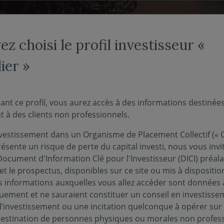
NOS FONDS
NOUS CONNAÎTRE
ACTUALITÉS
ENGAG
z choisi le profil investisseur «
ier »
ant ce profil, vous aurez accès à des informations destinée
 à des clients non professionnels.
eur non-
vestissement dans un Organisme de Placement Collectif (« O
ésente un risque de perte du capital investi, nous vous invi
Document d'Information Clé pour l'Investisseur (DICI) préal
nel -
et le prospectus, disponibles sur ce site ou mis à dispositio
 informations auxquelles vous allez accéder sont données à
quement et ne sauraient constituer un conseil en investisse
r
d’investissement ou une incitation quelconque à opérer sur
 destination de personnes physiques ou morales non profess