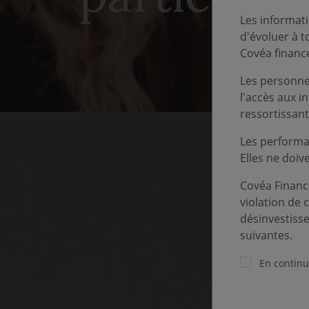
Les informati
d'évoluer à 
Covéa financ
Les personnes
l'accès aux i
ressortissant
Les performa
Elles ne doiv
Covéa Finance
violation de 
désinvestiss
suivantes.
Pour 
En continua