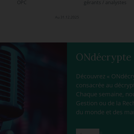
OPC
gérants / analystes
Au 31.12.2025
ONdécrypte 
Découvrez « ONdécryp
consacrée au décrypt
Chaque semaine, nous
Gestion ou de la Rec
du monde et des ma