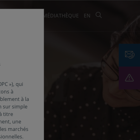
RECHERCHER 
EMENTS ET ESG
MÉDIATHÈQUE
EN
s
PC »), qui
tons à
ablement à la
n sur simple
 titre
ment, une
 les marchés
ionnelles.