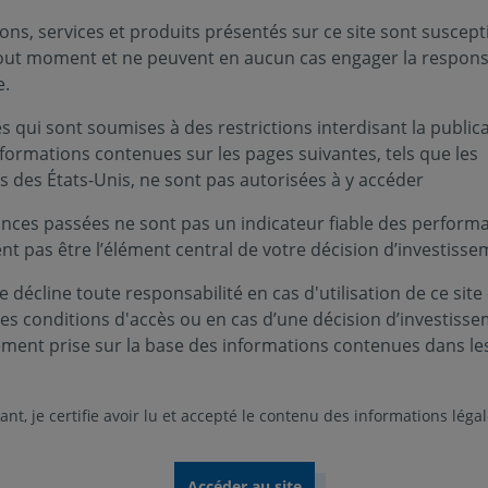
ons, services et produits présentés sur ce site sont suscept
tout moment et ne peuvent en aucun cas engager la responsa
e.
 qui sont soumises à des restrictions interdisant la public
nformations contenues sur les pages suivantes, tels que les
s des États-Unis, ne sont pas autorisées à y accéder
nces passées ne sont pas un indicateur fiable des performa
ent pas être l’élément central de votre décision d’investisse
 décline toute responsabilité en cas d'utilisation de ce site
Nos rapports 2025
ces conditions d'accès ou en cas d’une décision d’investiss
ement prise sur la base des informations contenues dans le
comprendre notre vision, notre stratégie et nos a
nt, je certifie avoir lu et accepté le contenu des informations léga