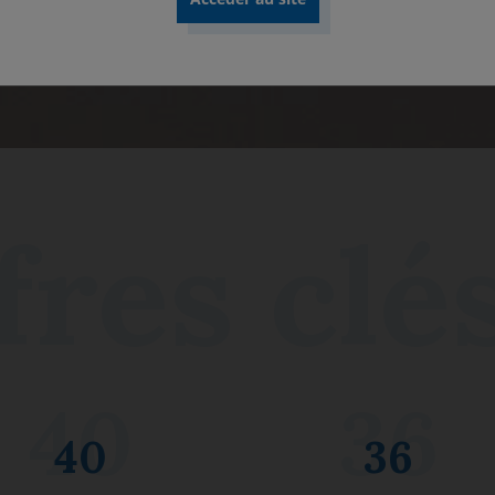
Découvrir nos rapports
40
36