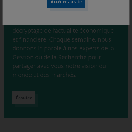
Découvrez « ONdécrypte l’hebdo »,
notre série de podcast consacrée au
décryptage de l’actualité économique
et financière. Chaque semaine, nous
donnons la parole à nos experts de la
Gestion ou de la Recherche pour
partager avec vous notre vision du
monde et des marchés.
Écoutez