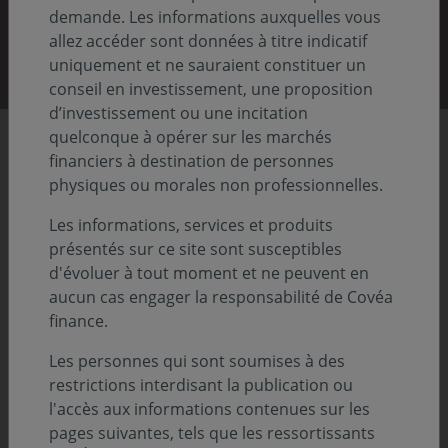
demande. Les informations auxquelles vous
Découvrir nos rapports
allez accéder sont données à titre indicatif
uniquement et ne sauraient constituer un
conseil en investissement, une proposition
d’investissement ou une incitation
quelconque à opérer sur les marchés
Chiffres clés
financiers à destination de personnes
physiques ou morales non professionnelles.
Les informations, services et produits
86,8
présentés sur ce site sont susceptibles
Previous
Nex
d'évoluer à tout moment et ne peuvent en
aucun cas engager la responsabilité de Covéa
Md€ d'actifs sous gestion
finance.
Au 31.12.2025
Les personnes qui sont soumises à des
restrictions interdisant la publication ou
l'accès aux informations contenues sur les
pages suivantes, tels que les ressortissants