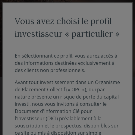
Aller au menu
Aller au contenu
Recher
Vous avez choisi le profil
investisseur « particulier »
Investisseur non-professionnel
- particulier
En sélectionnant ce profil, vous aurez accès à
des informations destinées exclusivement à
des clients non professionnels.
Avant tout investissement dans un Organisme
de Placement Collectif (« OPC »), qui par
Nos rapports 2025
nature présente un risque de perte du capital
investi, nous vous invitons à consulter le
Document d'Information Clé pour
Pour comprendre notre vision, notre stratégie
l'Investisseur (DICI) préalablement à la
et nos actions
souscription et le prospectus, disponibles sur
ce site ou mis à disposition sur simple