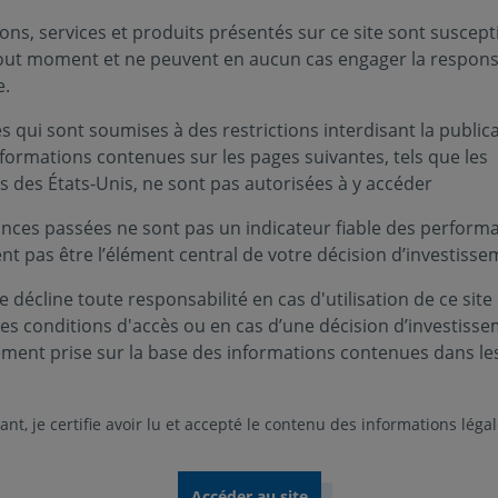
ons, services et produits présentés sur ce site sont suscept
tout moment et ne peuvent en aucun cas engager la responsa
e.
 qui sont soumises à des restrictions interdisant la public
nformations contenues sur les pages suivantes, tels que les
s des États-Unis, ne sont pas autorisées à y accéder
nces passées ne sont pas un indicateur fiable des performa
ent pas être l’élément central de votre décision d’investisse
 décline toute responsabilité en cas d'utilisation de ce site
Nos rapports 2025
ces conditions d'accès ou en cas d’une décision d’investiss
ement prise sur la base des informations contenues dans le
comprendre notre vision, notre stratégie et nos a
nt, je certifie avoir lu et accepté le contenu des informations léga