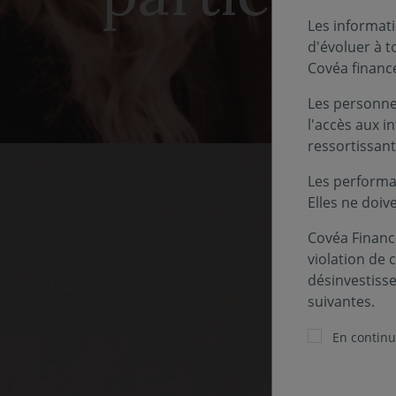
Les informati
d'évoluer à 
Covéa financ
Les personnes
l'accès aux i
ressortissant
Les performa
Elles ne doiv
Covéa Finance
violation de 
désinvestiss
suivantes.
Pour 
En continua