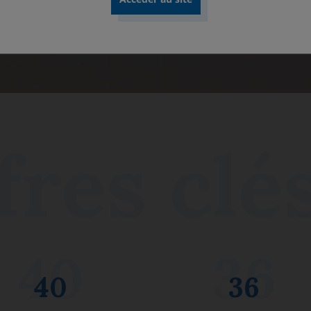
Découvrir nos rapports
40
36