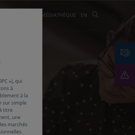
RECHERCHER 
EMENTS ET ESG
MÉDIATHÈQUE
EN
s
PC »), qui
tons à
ablement à la
n sur simple
 titre
ment, une
 les marchés
ionnelles.