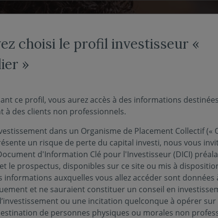
NOS FONDS
NOUS CONNAÎTRE
ACTUALITÉS
ENGAG
z choisi le profil investisseur «
ier »
ant ce profil, vous aurez accès à des informations destinée
 à des clients non professionnels.
eur non-
vestissement dans un Organisme de Placement Collectif (« O
ésente un risque de perte du capital investi, nous vous invi
Document d'Information Clé pour l'Investisseur (DICI) préal
nel -
et le prospectus, disponibles sur ce site ou mis à dispositio
 informations auxquelles vous allez accéder sont données à
quement et ne sauraient constituer un conseil en investisse
r
d’investissement ou une incitation quelconque à opérer sur
 destination de personnes physiques ou morales non profess