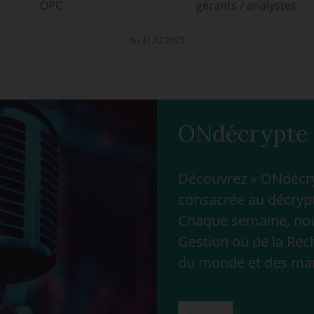
OPC
gérants / analystes
Au 31.12.2025
ONdécrypte 
Découvrez « ONdécryp
consacrée au décrypt
Chaque semaine, nous
Gestion ou de la Rec
du monde et des ma