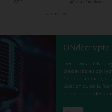
OPC
gérants / analystes
Au 31.12.2025
ONdécrypte 
Découvrez « ONdécryp
consacrée au décrypt
Chaque semaine, nous
Gestion ou de la Rec
du monde et des ma