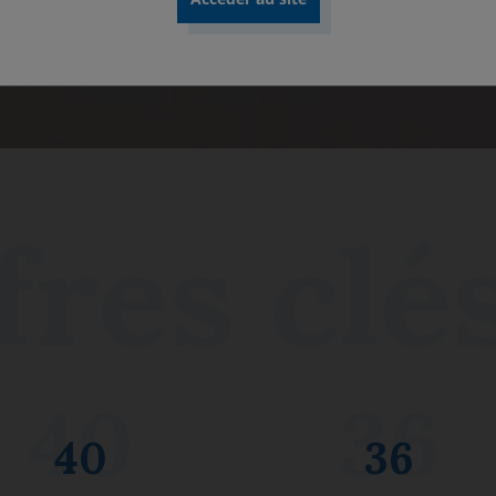
Découvrir nos rapports
40
36