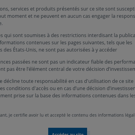
ons, services et produits présentés sur ce site sont suscept
tout moment et ne peuvent en aucun cas engager la responsa
e.
 qui sont soumises à des restrictions interdisant la public
nformations contenues sur les pages suivantes, tels que les
s des États-Unis, ne sont pas autorisées à y accéder
nces passées ne sont pas un indicateur fiable des performa
ent pas être l’élément central de votre décision d’investisse
 décline toute responsabilité en cas d'utilisation de ce site
Nos rapports 2025
ces conditions d'accès ou en cas d’une décision d’investiss
ement prise sur la base des informations contenues dans le
comprendre notre vision, notre stratégie et nos a
nt, je certifie avoir lu et accepté le contenu des informations léga