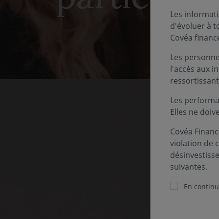
Les informati
d'évoluer à 
Covéa financ
Les personnes
l'accès aux i
ressortissant
Les performa
Elles ne doiv
Covéa Finance
violation de 
désinvestiss
suivantes.
Pour 
En continua