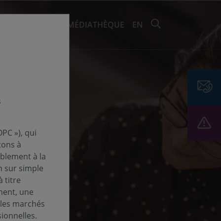
RECHERCHER 
EMENTS ET ESG
MÉDIATHÈQUE
EN
s
PC »), qui
tons à
ablement à la
n sur simple
 titre
ment, une
 les marchés
ionnelles.