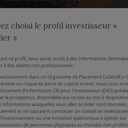
NOS FONDS
NOUS CONNAÎTRE
ACTUALITÉS
ENGAG
z choisi le profil investisseur «
ier »
ant ce profil, vous aurez accès à des informations destinée
 à des clients non professionnels.
eur non-
vestissement dans un Organisme de Placement Collectif (« O
ésente un risque de perte du capital investi, nous vous invi
Document d'Information Clé pour l'Investisseur (DICI) préal
nel -
et le prospectus, disponibles sur ce site ou mis à dispositio
 informations auxquelles vous allez accéder sont données à
quement et ne sauraient constituer un conseil en investisse
r
d’investissement ou une incitation quelconque à opérer sur
 destination de personnes physiques ou morales non profess