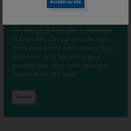
Découvrez « ONdécrypte l’hebdo »,
notre série de podcast consacrée au
décryptage de l’actualité économique
et financière. Chaque semaine, nous
donnons la parole à nos experts de la
Gestion ou de la Recherche pour
partager avec vous notre vision du
monde et des marchés.
Écoutez