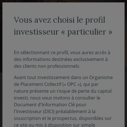
Aller au menu
Aller au contenu
Recher
Vous avez choisi le profil
investisseur « particulier »
Investisseur non-professionnel
- particulier
En sélectionnant ce profil, vous aurez accès à
des informations destinées exclusivement à
des clients non professionnels.
Avant tout investissement dans un Organisme
de Placement Collectif (« OPC »), qui par
Nos rapports 2025
nature présente un risque de perte du capital
investi, nous vous invitons à consulter le
Document d'Information Clé pour
Pour comprendre notre vision, notre stratégie
l'Investisseur (DICI) préalablement à la
et nos actions
souscription et le prospectus, disponibles sur
ce site ou mis à disposition sur simple