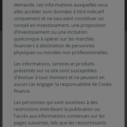
demande. Les informations auxquelles vous
Découvrir nos rapports
allez accéder sont données à titre indicatif
uniquement et ne sauraient constituer un
conseil en investissement, une proposition
d’investissement ou une incitation
quelconque à opérer sur les marchés
Chiffres clés
financiers à destination de personnes
physiques ou morales non professionnelles.
Les informations, services et produits
86,8
présentés sur ce site sont susceptibles
Previous
Nex
d'évoluer à tout moment et ne peuvent en
aucun cas engager la responsabilité de Covéa
Md€ d'actifs sous gestion
finance.
Au 31.12.2025
Les personnes qui sont soumises à des
restrictions interdisant la publication ou
l'accès aux informations contenues sur les
pages suivantes, tels que les ressortissants