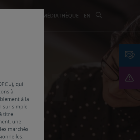
RECHERCHER 
EMENTS ET ESG
MÉDIATHÈQUE
EN
s
PC »), qui
tons à
ablement à la
n sur simple
 titre
ment, une
 les marchés
ionnelles.