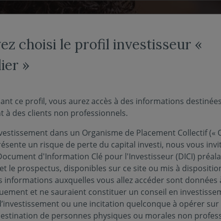
NOS FONDS
NOUS CONNAÎTRE
ACTUALITÉS
ENGAG
z choisi le profil investisseur «
ier »
ant ce profil, vous aurez accès à des informations destinée
 à des clients non professionnels.
eur non-
vestissement dans un Organisme de Placement Collectif (« O
ésente un risque de perte du capital investi, nous vous invi
Document d'Information Clé pour l'Investisseur (DICI) préal
nel -
et le prospectus, disponibles sur ce site ou mis à dispositio
 informations auxquelles vous allez accéder sont données à
quement et ne sauraient constituer un conseil en investisse
r
d’investissement ou une incitation quelconque à opérer sur
 destination de personnes physiques ou morales non profess