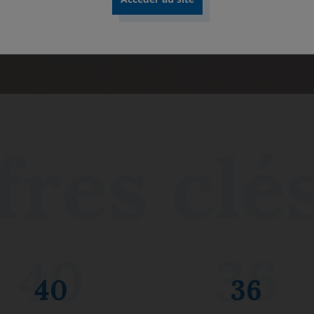
Découvrir nos rapports
40
36