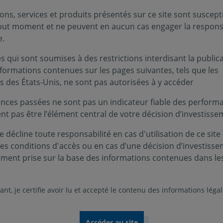
ons, services et produits présentés sur ce site sont suscept
tout moment et ne peuvent en aucun cas engager la responsa
e.
 qui sont soumises à des restrictions interdisant la public
nformations contenues sur les pages suivantes, tels que les
s des États-Unis, ne sont pas autorisées à y accéder
nces passées ne sont pas un indicateur fiable des performa
ent pas être l’élément central de votre décision d’investisse
 décline toute responsabilité en cas d'utilisation de ce site
Nos rapports 2025
ces conditions d'accès ou en cas d’une décision d’investiss
ement prise sur la base des informations contenues dans le
comprendre notre vision, notre stratégie et nos a
nt, je certifie avoir lu et accepté le contenu des informations léga