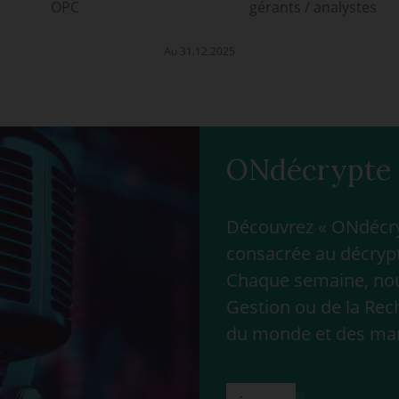
OPC
gérants / analystes
Au 31.12.2025
ONdécrypte 
Découvrez « ONdécryp
consacrée au décrypt
Chaque semaine, nous
Gestion ou de la Rec
du monde et des ma