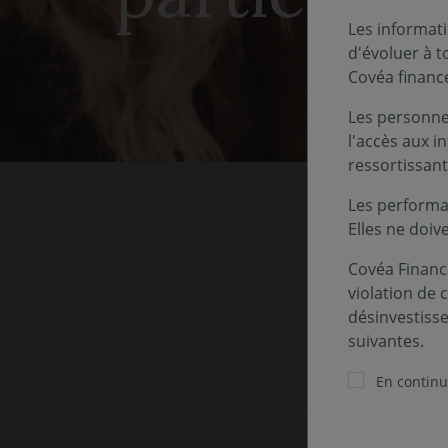
Les informati
d'évoluer à 
Covéa financ
Les personnes
l'accès aux i
ressortissant
Les performa
Elles ne doiv
Covéa Finance
violation de 
désinvestiss
suivantes.
Pour 
En continua