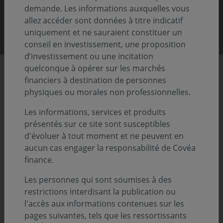
demande. Les informations auxquelles vous
Découvrir nos rapports
allez accéder sont données à titre indicatif
uniquement et ne sauraient constituer un
conseil en investissement, une proposition
d’investissement ou une incitation
quelconque à opérer sur les marchés
Chiffres clés
financiers à destination de personnes
physiques ou morales non professionnelles.
Les informations, services et produits
86,8
présentés sur ce site sont susceptibles
Previous
Nex
d'évoluer à tout moment et ne peuvent en
aucun cas engager la responsabilité de Covéa
Md€ d'actifs sous gestion
finance.
Au 31.12.2025
Les personnes qui sont soumises à des
restrictions interdisant la publication ou
l'accès aux informations contenues sur les
pages suivantes, tels que les ressortissants