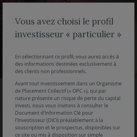
Aller au menu
Aller au contenu
Recher
Vous avez choisi le profil
investisseur « particulier »
Investisseur non-professionnel
- particulier
En sélectionnant ce profil, vous aurez accès à
des informations destinées exclusivement à
des clients non professionnels.
Avant tout investissement dans un Organisme
de Placement Collectif (« OPC »), qui par
Nos rapports 2025
nature présente un risque de perte du capital
investi, nous vous invitons à consulter le
Document d'Information Clé pour
Pour comprendre notre vision, notre stratégie
l'Investisseur (DICI) préalablement à la
et nos actions
souscription et le prospectus, disponibles sur
ce site ou mis à disposition sur simple