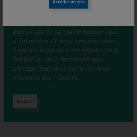
Découvrez « ONdécrypte l’hebdo »,
notre série de podcast consacrée au
décryptage de l’actualité économique
et financière. Chaque semaine, nous
donnons la parole à nos experts de la
Gestion ou de la Recherche pour
partager avec vous notre vision du
monde et des marchés.
Écoutez