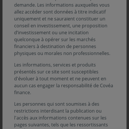
demande. Les informations auxquelles vous
allez accéder sont données à titre indicatif
uniquement et ne sauraient constituer un
conseil en investissement, une proposition
d’investissement ou une incitation
09 avril 2026
quelconque à opérer sur les marchés
Covéa Finance dévoile sa nouvelle vidéo
financiers à destination de personnes
institutionnelle.
physiques ou morales non professionnelles.
Les informations, services et produits
BILAN & PERSPECTIVES
présentés sur ce site sont susceptibles
d'évoluer à tout moment et ne peuvent en
15 janvier 2026
aucun cas engager la responsabilité de Covéa
Bilan 2025 et perspectives 2026 : Francis
finance.
Jaisson fait le point en vidéo
Les personnes qui sont soumises à des
restrictions interdisant la publication ou
PAROLE D'EXPERT
l'accès aux informations contenues sur les
pages suivantes, tels que les ressortissants
23 janvier 2026