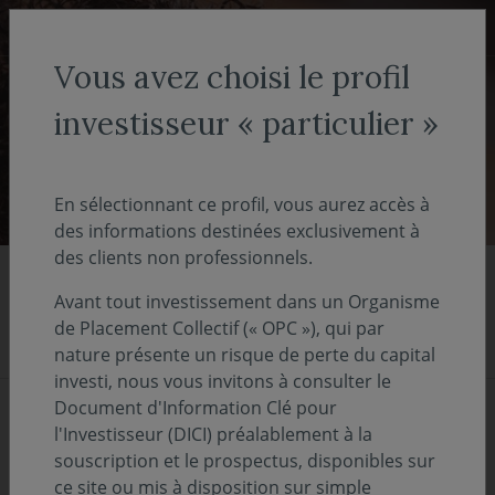
Aller au menu
Aller au contenu
Recher
Vous avez choisi le profil
COVEA FINANCE
Médiathèque
investisseur « particulier »
Médiathèque
En sélectionnant ce profil, vous aurez accès à
des informations destinées exclusivement à
des clients non professionnels.
A la une
Avant tout investissement dans un Organisme
de Placement Collectif (« OPC »), qui par
nature présente un risque de perte du capital
investi, nous vous invitons à consulter le
Document d'Information Clé pour
l'Investisseur (DICI) préalablement à la
souscription et le prospectus, disponibles sur
ce site ou mis à disposition sur simple