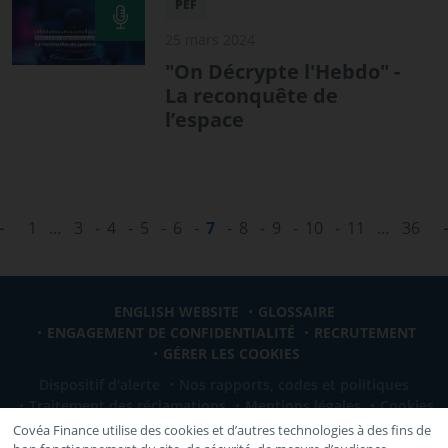
PEF
25 mars 2024
"On Décrypte l'Hebdo" -
La reconquête de
l’espace
‹ Previous
1
…
3
4
5
6
7
8
9
10
11
…
36
ENGLISH WEBSITE
GLOSSAIRE
ENGAGEMENT DE CONFIDENTIALITÉ
RECRUTEMENT
GÉRER LES COOKIES
Dispositif d'alerte
Nos rapports, codes et politiques
Traitement des réclamations
Mentions légales
Cookies
Covéa Finance utilise des cookies et d’autres technologies à des fins de