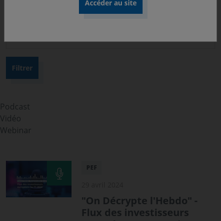
Thématique
Année
Podcast
Vidéo
Webinar
PEF
29 avril 2024
"On Décrypte l'Hebdo" -
Flux des investisseurs