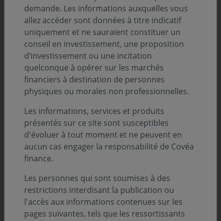
demande. Les informations auxquelles vous
allez accéder sont données à titre indicatif
uniquement et ne sauraient constituer un
conseil en investissement, une proposition
d’investissement ou une incitation
09 avril 2026
quelconque à opérer sur les marchés
Covéa Finance dévoile sa nouvelle vidéo
financiers à destination de personnes
institutionnelle.
physiques ou morales non professionnelles.
Les informations, services et produits
BILAN & PERSPECTIVES
présentés sur ce site sont susceptibles
d'évoluer à tout moment et ne peuvent en
15 janvier 2026
aucun cas engager la responsabilité de Covéa
Bilan 2025 et perspectives 2026 : Francis
finance.
Jaisson fait le point en vidéo
Les personnes qui sont soumises à des
restrictions interdisant la publication ou
PAROLE D'EXPERT
l'accès aux informations contenues sur les
pages suivantes, tels que les ressortissants
23 janvier 2026