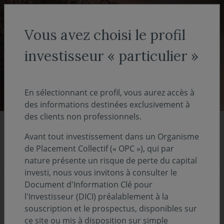
Aller au menu
Aller au contenu
Recher
Vous avez choisi le profil
COVEA FINANCE
Médiathèque
investisseur « particulier »
Médiathèque
En sélectionnant ce profil, vous aurez accès à
des informations destinées exclusivement à
des clients non professionnels.
A la une
Avant tout investissement dans un Organisme
de Placement Collectif (« OPC »), qui par
nature présente un risque de perte du capital
investi, nous vous invitons à consulter le
Document d'Information Clé pour
l'Investisseur (DICI) préalablement à la
souscription et le prospectus, disponibles sur
ce site ou mis à disposition sur simple