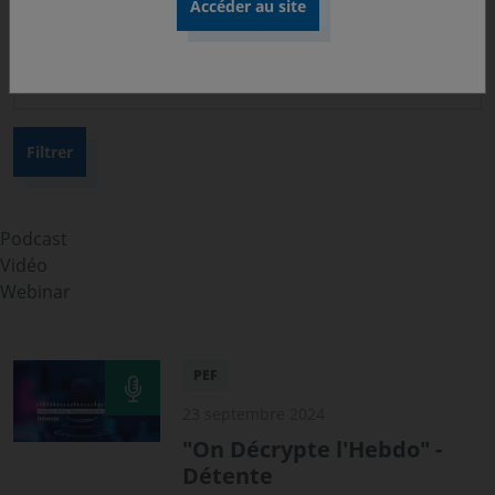
Thématique
Année
Podcast
Vidéo
Webinar
PEF
23 septembre 2024
"On Décrypte l'Hebdo" -
Détente