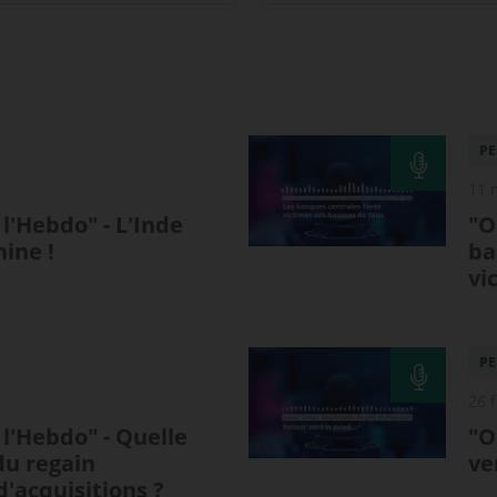
PE
11 
l'Hebdo" - L'Inde
"O
hine !
ba
vi
PE
26 
l'Hebdo" - Quelle
"O
du regain
ve
d'acquisitions ?