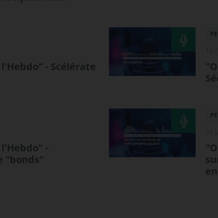
PE
12 
l'Hebdo" - Scélérate
"O
Sé
PE
29 
l'Hebdo" -
"O
 "bonds"
su
en