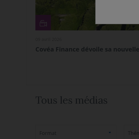
09 avril 2026
Covéa Finance dévoile sa nouvelle
Tous les médias
Format
Thé