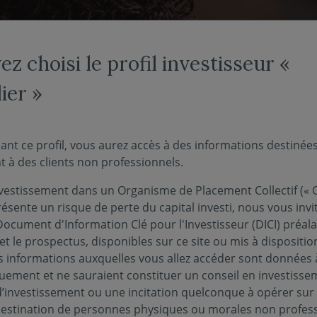
NOS FONDS
NOUS CONNAÎTRE
ACTUALITÉS
ENGAG
z choisi le profil investisseur «
ier »
que
ant ce profil, vous aurez accès à des informations destinée
 à des clients non professionnels.
vestissement dans un Organisme de Placement Collectif (« O
ésente un risque de perte du capital investi, nous vous invi
Document d'Information Clé pour l'Investisseur (DICI) préal
et le prospectus, disponibles sur ce site ou mis à dispositio
 informations auxquelles vous allez accéder sont données à
quement et ne sauraient constituer un conseil en investisse
d’investissement ou une incitation quelconque à opérer sur
 destination de personnes physiques ou morales non profess