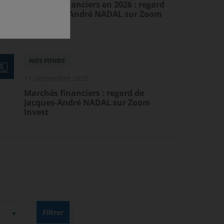
Marchés financiers en 2026 : regard
de Jacques-André NADAL sur Zoom
Invest
NOS FONDS
11 septembre 2025
Marchés financiers : regard de
Jacques-André NADAL sur Zoom
Invest