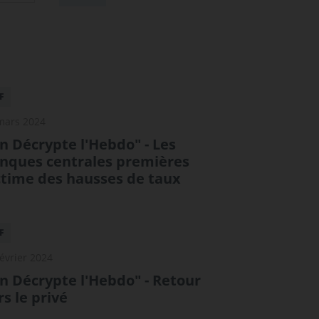
F
mars 2024
n Décrypte l'Hebdo" - Les
nques centrales premières
ctime des hausses de taux
F
février 2024
n Décrypte l'Hebdo" - Retour
rs le privé