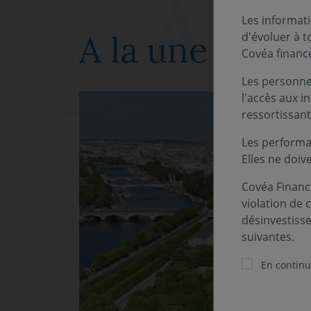
Les informati
A la une
d'évoluer à 
Covéa financ
Les personnes
l'accès aux i
ressortissant
Les performa
Elles ne doiv
Covéa Finance
violation de 
désinvestiss
suivantes.
En continua