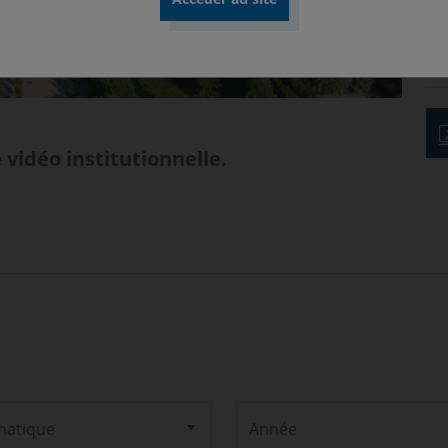
 vidéo institutionnelle.
matique
Année