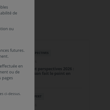
ibles
bilité de
ation ou
nces futures.
BILAN & PERSPECTIVES
ment.
15 janvier 2026
 effectuée en
Bilan 2025 et perspectives 2026 :
ement ou de
Francis Jaisson fait le point en
s pages
vidéo
les ci-dessus.
PAROLE D'EXPERT
23 janvier 2026